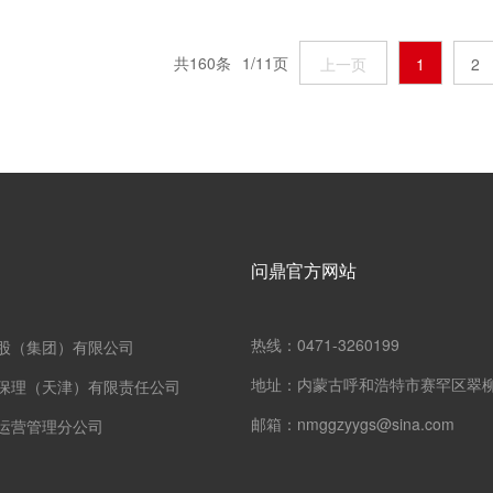
共
160
条
1
/
11
页
上一页
1
2
问鼎官方网站
热线：0471-3260199
股（集团）有限公司
地址：内蒙古呼和浩特市赛罕区翠柳
保理（天津）有限责任公司
邮箱：nmggzyygs@sina.com
运营管理分公司