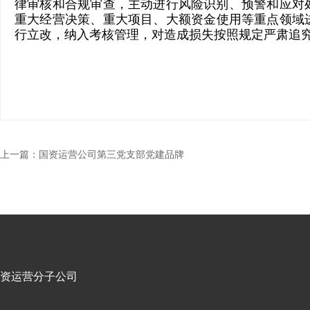
律审核和合规审查，主动进行风险识别、预警和应对
重大经营决策、重大项目、大额资金使用等重点领域
行立改，纳入考核管理，对造成损失按照规定严肃追
上一篇：
国资运营公司第三党支部党建品牌
资运营分子公司