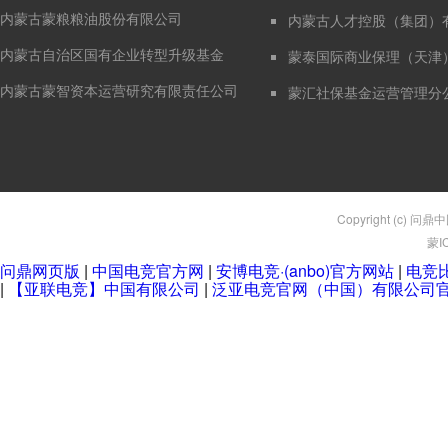
内蒙古蒙粮粮油股份有限公司
内蒙古人才控股（集团）
内蒙古自治区国有企业转型升级基金
蒙泰国际商业保理（天津
内蒙古蒙智资本运营研究有限责任公司
蒙汇社保基金运营管理分
Copyright (c) 问鼎
蒙I
问鼎网页版
|
中国电竞官方网
|
安博电竞·(anbo)官方网站
|
电竞
|
【亚联电竞】中国有限公司
|
泛亚电竞官网（中国）有限公司