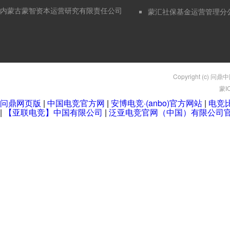
内蒙古蒙智资本运营研究有限责任公司
蒙汇社保基金运营管理分
Copyright (c) 问鼎
蒙I
问鼎网页版
|
中国电竞官方网
|
安博电竞·(anbo)官方网站
|
电竞
|
【亚联电竞】中国有限公司
|
泛亚电竞官网（中国）有限公司