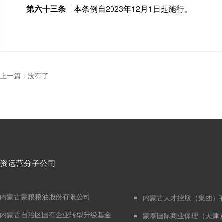
第六十三条
本条例自2023年12月1日起施行。
上一篇：
没有了
资运营分子公司
内蒙古蒙粮粮油股份有限公司
内蒙古人才控股（集团）
内蒙古自治区国有企业转型升级基金
蒙泰国际商业保理（天津